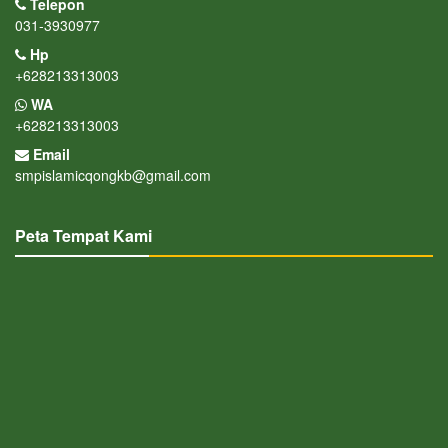
Telepon
031-3930977
Hp
+628213313003
WA
+628213313003
Email
smpislamicqongkb@gmail.com
Peta Tempat Kami