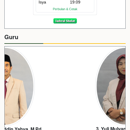
Guru
3. Yuli Mulyaningtias, S.Pd.