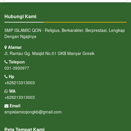
Hubungi Kami
SMP ISLAMIC QON ⋅ Religius, Berkarakter, Berprestasi, Lengkap
Dengan Ngajinya
Alamat
Jl. Rantau Gg. Masjid No.01 GKB Manyar Gresik
Telepon
031-3930977
Hp
+628213313003
WA
+628213313003
Email
smpislamicqongkb@gmail.com
Peta Tempat Kami