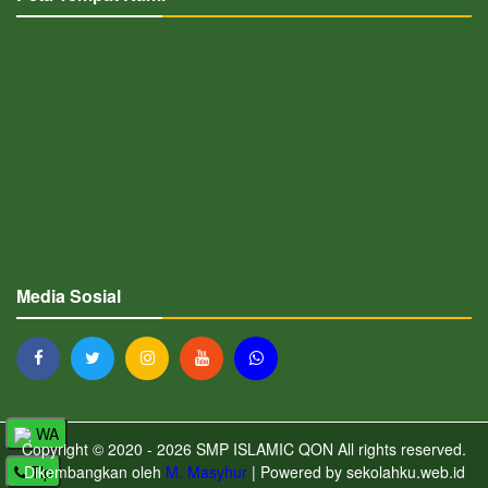
Media Sosial
WA
Copyright © 2020 - 2026
SMP ISLAMIC QON
All rights reserved.
Tlp
Dikembangkan oleh
M. Masyhur
| Powered by
sekolahku.web.id