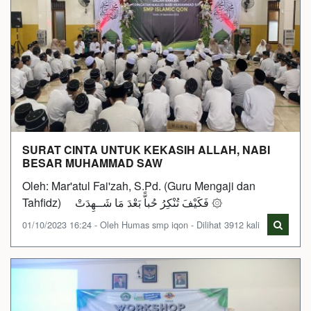
SURAT CINTA UNTUK KEKASIH ALLAH, NABI
BESAR MUHAMMAD SAW
Oleh: Mar'atul Fai'zah, S.Pd. (Guru Mengaji dan
Tahfidz) فَكَيْفَ تُنْكِرُ حُباًّ بَعْدَ مَا شَــهِدَتْ ۞
01/10/2023 16:24 - Oleh Humas smp iqon - Dilihat 3912 kali