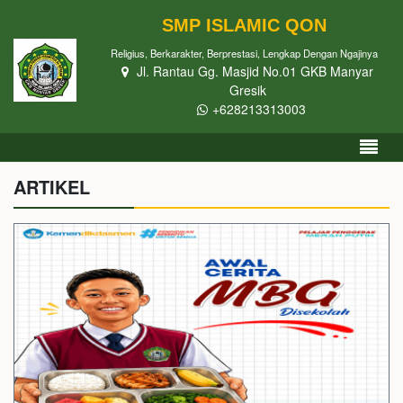
SMP ISLAMIC QON
Religius, Berkarakter, Berprestasi, Lengkap Dengan Ngajinya
Jl. Rantau Gg. Masjid No.01 GKB Manyar
Gresik
+628213313003
ARTIKEL