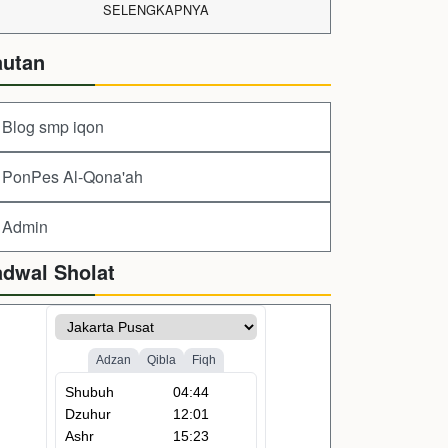
SELENGKAPNYA
autan
Blog smp iqon
PonPes Al-Qona'ah
Admin
adwal Sholat