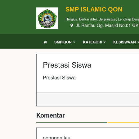
SMP ISLAMIC QON
Religius, Berkarakter, Berprestasi, Lengkap Den
Jl. Rantau Gg. Masjid No.01 GK
SMPIQON
KATEGORI
KESISWAAN
Prestasi Siswa
Prestasi Siswa
Komentar
penngen tau