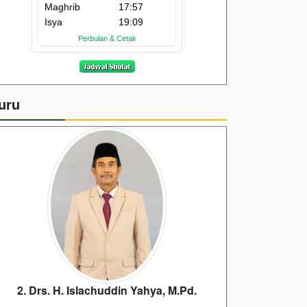
uru
3. Yuli Mulyaningtias, S.Pd.