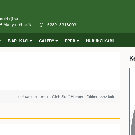
gan Ngajinya
B Manyar Gresik
+628213313003
E-APLIKASI
GALERY
PPDB
HUBUNGI KAMI
K
02/04/2021 18:21 - Oleh Staff Humas - Dilihat 3682 kali