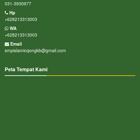
031-3930977
Hp
+628213313003
WA
+628213313003
Email
smpislamicqongkb@gmail.com
Peta Tempat Kami