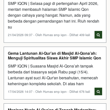
SMP IQON | Selasa pagi di pertengahan April 2026,
mentari membasuh halaman SMP Islamic Qon
dengan cahaya yang hangat. Namun, ada yang
berbeda dengan pemandangan hari ini. Riuh rendah
su
21/04/2026 09:37 - Oleh Humas smp iqon - Dilihat 409 kali
Gema Lantunan Al-Qur'an di Masjid Al-Qona’ah:
Menguji Spiritualitas Siswa Akhir SMP Islamic Qon
SMP IQON | Suasana Masjid Al-Qona’ah tampak
berbeda dari biasanya sejak Rabu pagi (15/4).
Lantunan ayat suci Al-Qur'an bersahutan, memecah
keheningan kompleks sekolah. Di atas ham
17/04/2026 14:07 - Oleh Humas smp iqon - Dilihat 676 kali
Menjaga Nyala Al-Qur’an di Tengah Modernitas: