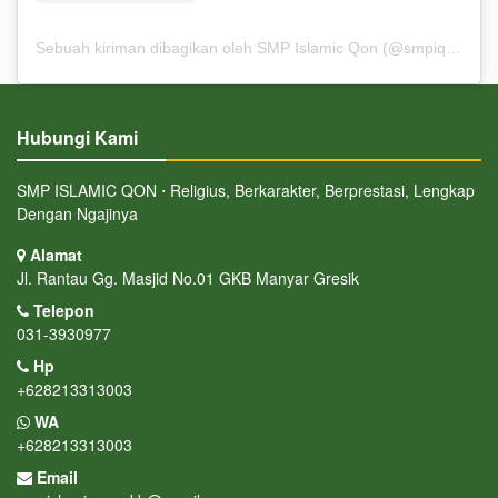
Sebuah kiriman dibagikan oleh SMP Islamic Qon (@smpiqon)
Hubungi Kami
SMP ISLAMIC QON ⋅ Religius, Berkarakter, Berprestasi, Lengkap
Dengan Ngajinya
Alamat
Jl. Rantau Gg. Masjid No.01 GKB Manyar Gresik
Telepon
031-3930977
Hp
+628213313003
WA
+628213313003
Email