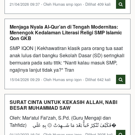
21/04/2026 09:37 - Oleh Humas smp iqon - Dilihat 409 kali
Menjaga Nyala Al-Qur’an di Tengah Modernitas:
Menengok Kedalaman Literasi Religi SMP Islamic
Qon GKB
SMP IQON | Kekhawatiran klasik para orang tua saat
anak lulus dari bangku Sekolah Dasar (SD) seringkali
bermuara pada satu titik: "Nanti kalau masuk SMP,
ngajinya lanjut tidak ya?" Tran
15/04/2026 09:29 - Oleh Humas smp iqon - Dilihat 642 kali
SURAT CINTA UNTUK KEKASIH ALLAH, NABI
BESAR MUHAMMAD SAW
Oleh: Mar'atul Fai'zah, S.Pd. (Guru Mengaji dan
Tahfidz) فَكَيْفَ تُنْكِرُ حُباًّ بَعْدَ مَا شَــهِدَتْ ۞ بِهِ عَلَي�
01/10/2023 16:24 - Oleh Humas smp iqon - Dilihat 3925 kali